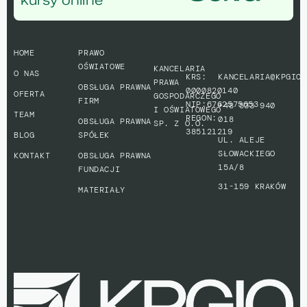
HOME
PRAWO
OŚWIATOWE
KANCELARIA
O NAS
KRS:
KANCELARIA@KPGIO.
PRAWA
OBSŁUGA PRAWNA
0000820140
OFERTA
GOSPODARCZEGO
FIRM
NIP:6762575653
+48 533 940
I OŚWIATOWEGO
TEAM
REGON:
018
OBSŁUGA PRAWNA
SP. Z O.O.
385121219
BLOG
SPÓŁEK
UL. ALEJE
SŁOWACKIEGO
KONTAKT
OBSŁUGA PRAWNA
15A/8
FUNDACJI
31-159 KRAKÓW
MATERIAŁY