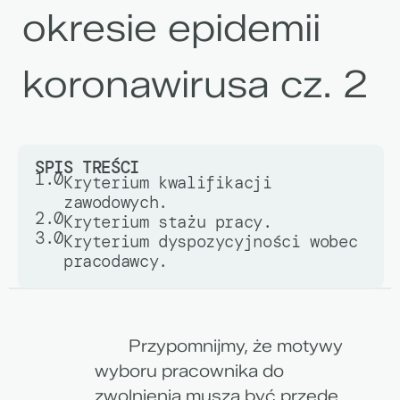
okresie epidemii
koronawirusa cz. 2
SPIS TREŚCI
1.0
Kryterium kwalifikacji
zawodowych.
2.0
Kryterium stażu pracy.
3.0
Kryterium dyspozycyjności wobec
pracodawcy.
Przypomnijmy, że motywy
wyboru pracownika do
zwolnienia muszą być przede