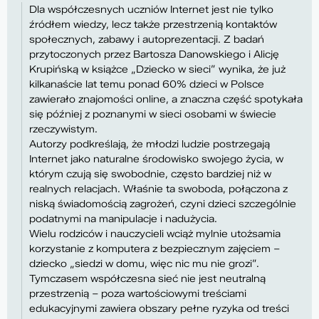
Dla współczesnych uczniów Internet jest nie tylko
źródłem wiedzy, lecz także przestrzenią kontaktów
społecznych, zabawy i autoprezentacji. Z badań
przytoczonych przez Bartosza Danowskiego i Alicję
Krupińską w książce „Dziecko w sieci” wynika, że już
kilkanaście lat temu ponad 60% dzieci w Polsce
zawierało znajomości online, a znaczna część spotykała
się później z poznanymi w sieci osobami w świecie
rzeczywistym.
Autorzy podkreślają, że młodzi ludzie postrzegają
Internet jako naturalne środowisko swojego życia, w
którym czują się swobodnie, często bardziej niż w
realnych relacjach. Właśnie ta swoboda, połączona z
niską świadomością zagrożeń, czyni dzieci szczególnie
podatnymi na manipulacje i nadużycia.
Wielu rodziców i nauczycieli wciąż mylnie utożsamia
korzystanie z komputera z bezpiecznym zajęciem –
dziecko „siedzi w domu, więc nic mu nie grozi”.
Tymczasem współczesna sieć nie jest neutralną
przestrzenią – poza wartościowymi treściami
edukacyjnymi zawiera obszary pełne ryzyka od treści