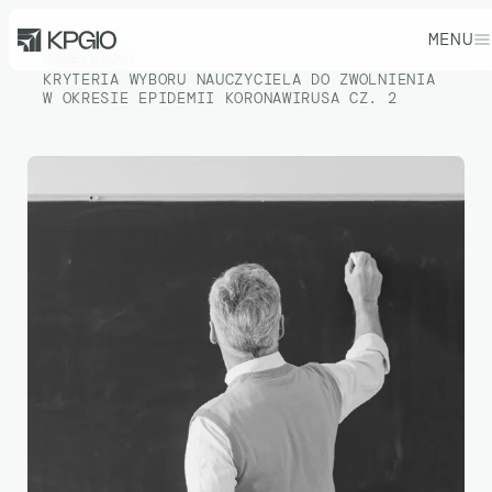
MENU
HOME
/
BLOG
/
KRYTERIA WYBORU NAUCZYCIELA DO ZWOLNIENIA
W OKRESIE EPIDEMII KORONAWIRUSA CZ. 2