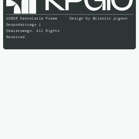
©2026 Kancelaria Prawa
Design by
@classic pigeon
Gospodarczego i
Oświatowego. All Rights
Reserved