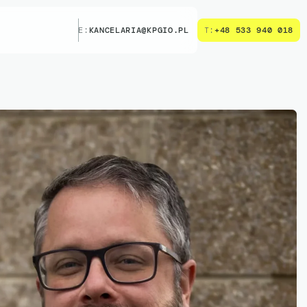
E:
KANCELARIA@KPGIO.PL
T:
+48 533 940 018