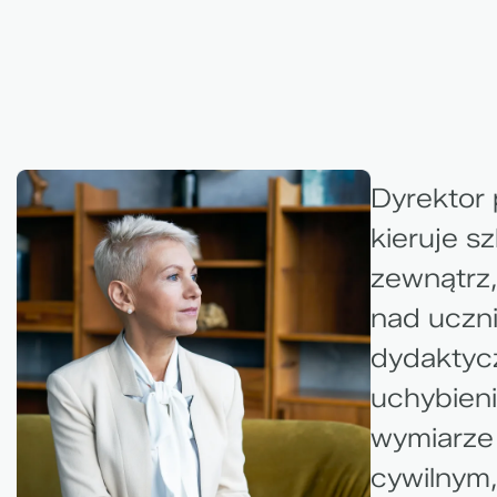
Dyrektor 
kieruje sz
zewnątrz,
nad uczn
dydaktyc
uchybien
wymiarze
cywilnym