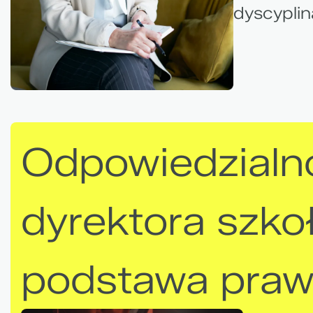
dyscyplin
Odpowiedzialn
dyrektora szko
podstawa pra