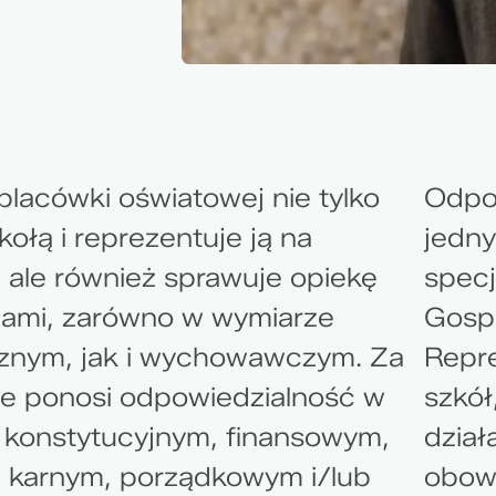
placówki oświatowej nie tylko
Odpow
kołą i reprezentuje ją na
jedny
 ale również sprawuje opiekę
specj
iami, zarówno w wymiarze
Gosp
znym, jak i wychowawczym. Za
Repr
ie ponosi odpowiedzialność w
szkół
 konstytucyjnym, finansowym,
dział
, karnym, porządkowym i/lub
obowi