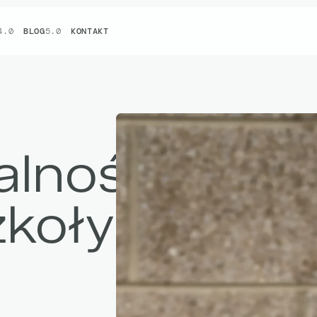
4.0
BLOG
5.0
KONTAKT
alność
zkoły