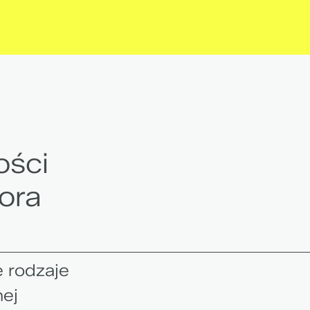
ości
ora
 rodzaje
ej