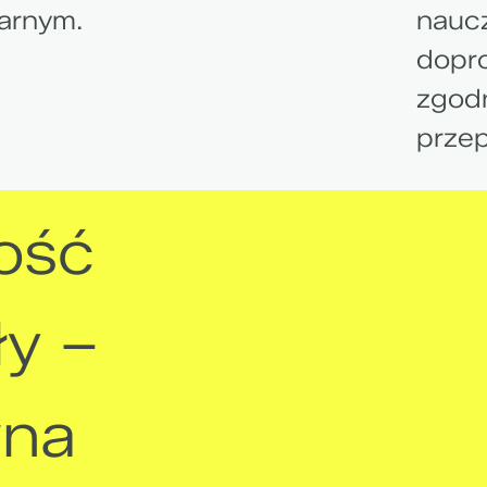
arnym.
naucz
dopro
zgodn
przep
ość
ły –
wna