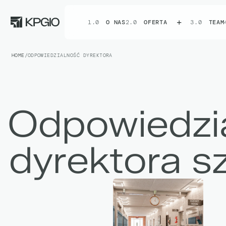
1.0
O NAS
2.0
OFERTA
3.0
TEAM
HOME
ODPOWIEDZIALNOŚĆ DYREKTORA
/
Odpowiedzi
dyrektora s