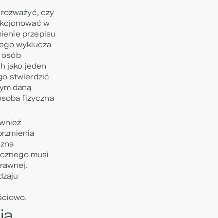
rozważyć, czy
nkcjonować w
mienie przepisu
owego wyklucza
a osób
h jako jeden
o stwierdzić
cym daną
osoba fizyczna
wnież
brzmienia
czna
icznego musi
rawnej.
dzaju
ściowo.
ia