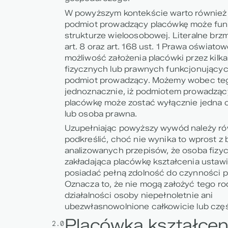
W powyższym kontekście warto również 
podmiot prowadzący placówkę może fu
strukturze wieloosobowej. Literalne brz
art. 8 oraz art. 168 ust. 1 Prawa oświat
możliwość założenia placówki przez kilk
fizycznych lub prawnych funkcjonującyc
podmiot prowadzący. Możemy wobec teg
jednoznacznie, iż podmiotem prowadzą
placówkę może zostać wyłącznie jedna 
lub osoba prawna
.
Uzupełniając powyższy wywód należy ró
podkreślić, choć nie wynika to wprost z 
analizowanych przepisów, że osoba fizy
zakładająca placówkę kształcenia ustaw
posiadać pełną zdolność do czynności p
Oznacza to, że nie mogą założyć tego ro
działalności osoby niepełnoletnie ani
ubezwłasnowolnione całkowicie lub czę
Placówka kształcen
2.0