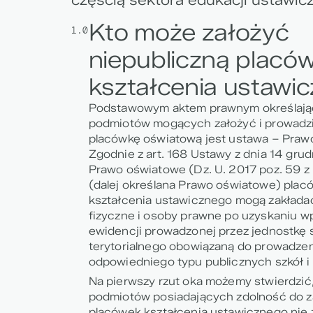
Kto może założyć
1.0
niepubliczną placó
kształcenia ustawi
Podstawowym aktem prawnym określają
podmiotów mogących założyć i prowadzi
placówkę oświatową jest ustawa – Praw
Zgodnie z art. 168 Ustawy z dnia 14 grud
Prawo oświatowe (Dz. U. 2017 poz. 59 z 
(dalej określana Prawo oświatowe)
plac
kształcenia ustawicznego mogą zakłada
fizyczne i osoby prawne
po uzyskaniu w
ewidencji prowadzonej przez jednostkę
terytorialnego obowiązaną do prowadze
odpowiedniego typu publicznych szkół i
Na pierwszy rzut oka możemy stwierdzić
podmiotów posiadających zdolność do z
placówek kształcenia ustawicznego nie 