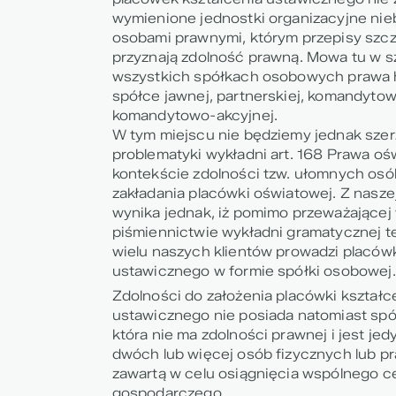
wymienione jednostki organizacyjne ni
osobami prawnymi, którym przepisy szc
przyznają zdolność prawną. Mowa tu w s
wszystkich spółkach osobowych prawa h
spółce jawnej, partnerskiej, komandytowe
komandytowo-akcyjnej.
W tym miejscu nie będziemy jednak sze
problematyki wykładni art. 168 Prawa o
kontekście zdolności tzw. ułomnych os
zakładania placówki oświatowej. Z naszej
wynika jednak, iż pomimo przeważającej
piśmiennictwie wykładni gramatycznej t
wielu naszych klientów prowadzi placów
ustawicznego w formie spółki osobowej.
Zdolności do założenia placówki kształc
ustawicznego nie posiada natomiast spó
która nie ma zdolności prawnej i jest je
dwóch lub więcej osób fizycznych lub 
zawartą w celu osiągnięcia wspólnego c
gospodarczego.