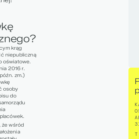
wkę
cznego?
cym krąg
ć niepubliczną
o oświatowe.
nia 2016 r.
późn. zm.)
ówkę
ć osoby
pisu do
 samorządu
K
nia
O
 placówek.
A
3
, że wśród
ałożenia
T
zostały