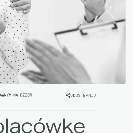
AWNYM NA DZIEŃ:
UDOSTĘPNIJ
 placówkę