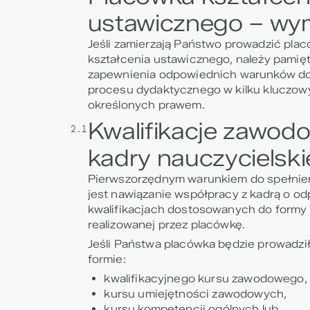
ustawicznego – wy
Jeśli zamierzają Państwo prowadzić pla
kształcenia ustawicznego,
należy pamię
zapewnienia odpowiednich warunków do 
procesu dydaktycznego
w kilku kluczo
określonych prawem.
Kwalifikacje zawod
2.1
kadry nauczycielski
Pierwszorzędnym warunkiem do spełni
jest nawiązanie współpracy z kadrą o o
kwalifikacjach dostosowanych do formy 
realizowanej przez placówkę.
Jeśli Państwa placówka będzie prowadził
formie:
kwalifikacyjnego kursu zawodowego,
kursu umiejętności zawodowych,
kursu kompetencji ogólnych lub,