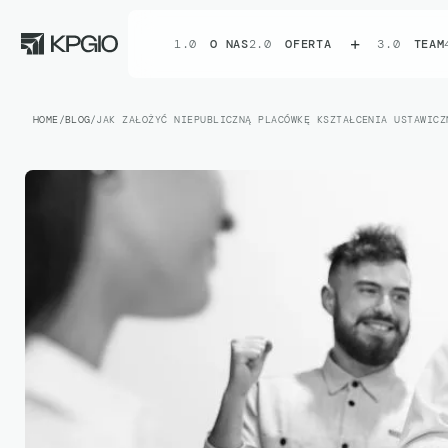
1.0
O NAS
2.0
OFERTA
3.0
TEAM
HOME
BLOG
JAK ZAŁOŻYĆ NIEPUBLICZNĄ PLACÓWKĘ KSZTAŁCENIA USTAWICZ
/
/