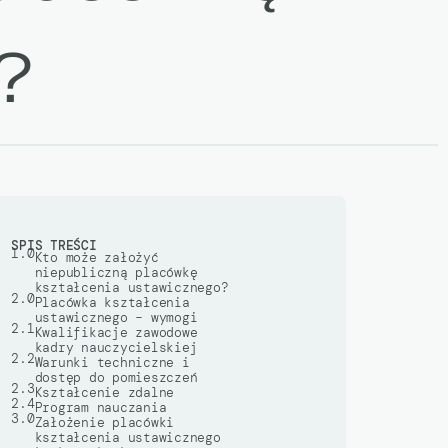
?
SPIS TREŚCI
1.0
Kto może założyć
niepubliczną placówkę
kształcenia ustawicznego?
2.0
Placówka kształcenia
ustawicznego – wymogi
2.1
Kwalifikacje zawodowe
kadry nauczycielskiej
2.2
Warunki techniczne i
dostęp do pomieszczeń
2.3
Kształcenie zdalne
2.4
Program nauczania
3.0
Założenie placówki
kształcenia ustawicznego