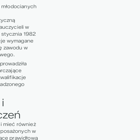
o młodocianych
tyczną
auczycieli w
6 stycznia 1982
kacje wymagane
ę zawodu w
owego.
 prowadziła
arczające
walifikacje
wadzonego
i
czeń
i mieć również
yposażonych w
jące prawidłową