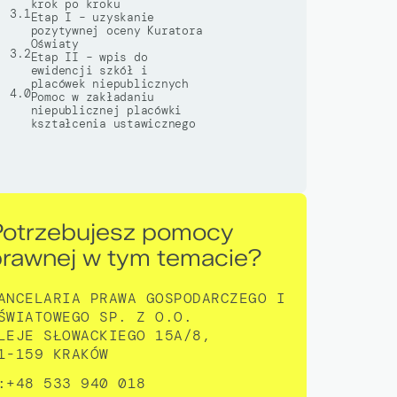
krok po kroku
3.1
Etap I – uzyskanie
pozytywnej oceny Kuratora
Oświaty
3.2
Etap II – wpis do
ewidencji szkół i
placówek niepublicznych
4.0
Pomoc w zakładaniu
niepublicznej placówki
kształcenia ustawicznego
Potrzebujesz pomocy
prawnej w tym temacie?
ANCELARIA PRAWA GOSPODARCZEGO I
ŚWIATOWEGO SP. Z O.O.
LEJE SŁOWACKIEGO 15A/8,
1-159 KRAKÓW
:+48 533 940 018