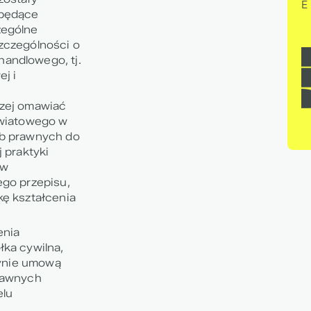
E
ebędące
zególne
zczególności o
andlowego, tj.
j i
rzej omawiać
światowego w
ób prawnych do
 praktyki
 w
ego przepisu,
kę kształcenia
enia
łka cywilna
,
dynie umową
prawnych
elu