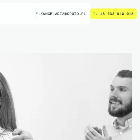
E:
KANCELARIA@KPGIO.PL
T:
+48 533 940 018