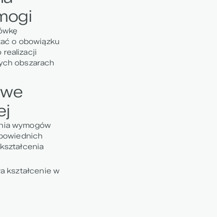
mogi
cówkę
tać o obowiązku
realizacji
wych obszarach
owe
ej
enia wymogów
dpowiednich
kształcenia
a kształcenie w