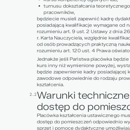
turnusu dokształcania teoretyczneg
pracowników,
będziecie musieli zapewnić kadrę dydak
posiadającą kwalifikacje wymagane od n
rozumieniu art. 9 ust. 2 Ustawy z dnia 2
r. Karta Nauczyciela, względnie kwalifi
od osób prowadzących praktyczną nauk
rozumieniu art. 120 ust. 4 Prawa oświat
Jednakże jeśli Państwa placówka będzie
kurs inny niż wymienione powyżej, wyst
będzie zapewnienie kadry posiadającej k
zawodowe odpowiednie do rodzaju pro
kształcenia.
Warunki techniczne 
2.2
dostęp do pomiesz
Placówka kształcenia ustawicznego mus
dostęp do pomieszczeń odpowiednio w
sprzęt i pomoce dydaktyczne umożliwia