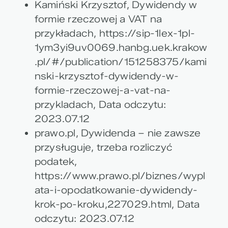
Kamiński Krzysztof, Dywidendy w
formie rzeczowej a VAT na
przykładach, https://sip-1lex-1pl-
1ym3yi9uv0069.hanbg.uek.krakow
.pl/#/publication/151258375/kami
nski-krzysztof-dywidendy-w-
formie-rzeczowej-a-vat-na-
przykladach, Data odczytu:
2023.07.12
prawo.pl, Dywidenda – nie zawsze
przysługuje, trzeba rozliczyć
podatek,
https://www.prawo.pl/biznes/wypl
ata-i-opodatkowanie-dywidendy-
krok-po-kroku,227029.html, Data
odczytu: 2023.07.12