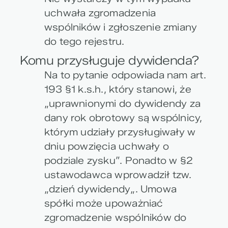
uchwała zgromadzenia
wspólników i zgłoszenie zmiany
do tego rejestru.
Komu przysługuje dywidenda?
Na to pytanie odpowiada nam art.
193 §1 k.s.h., który stanowi, że
„uprawnionymi do dywidendy za
dany rok obrotowy są wspólnicy,
którym udziały przysługiwały w
dniu powzięcia uchwały o
podziale zysku”. Ponadto w §2
ustawodawca wprowadził tzw.
„
dzień dywidendy
„. Umowa
spółki może upoważniać
zgromadzenie wspólników do