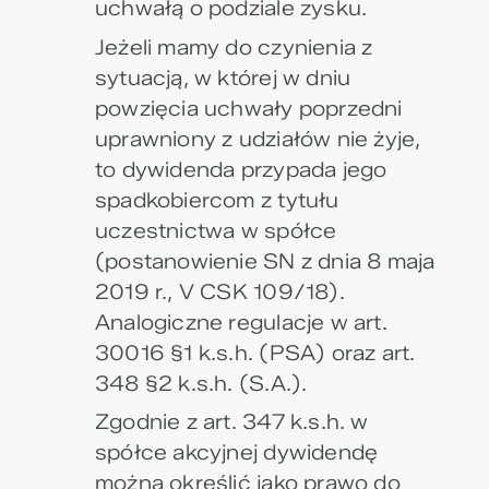
uchwałą o podziale zysku.
Jeżeli mamy do czynienia z
sytuacją, w której w dniu
powzięcia uchwały poprzedni
uprawniony z udziałów nie żyje,
to dywidenda przypada jego
spadkobiercom z tytułu
uczestnictwa w spółce
(postanowienie SN z dnia 8 maja
2019 r., V CSK 109/18).
Analogiczne regulacje w art.
30016 §1 k.s.h. (PSA) oraz art.
348 §2 k.s.h. (S.A.).
Zgodnie z art. 347 k.s.h. w
spółce akcyjnej dywidendę
można określić jako prawo do