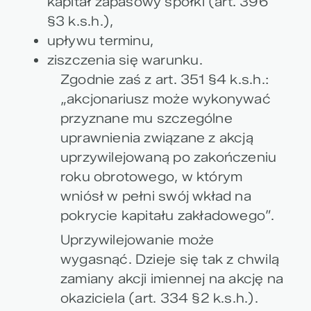
kapitał zapasowy spółki (art. 396
§3 k.s.h.),
upływu terminu,
ziszczenia się warunku.
Zgodnie zaś z art. 351 §4 k.s.h.:
„akcjonariusz może wykonywać
przyznane mu szczególne
uprawnienia związane z akcją
uprzywilejowaną po zakończeniu
roku obrotowego, w którym
wniósł w pełni swój wkład na
pokrycie kapitału zakładowego”.
Uprzywilejowanie może
wygasnąć. Dzieje się tak z chwilą
zamiany akcji imiennej na akcję na
okaziciela (art. 334 §2 k.s.h.).