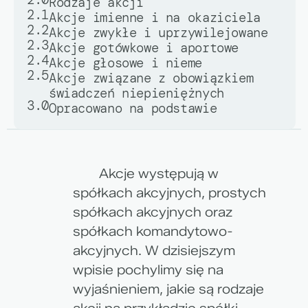
Rodzaje akcji
2.1
Akcje imienne i na okaziciela
2.2
Akcje zwykłe i uprzywilejowane
2.3
Akcje gotówkowe i aportowe
2.4
Akcje głosowe i nieme
2.5
Akcje związane z obowiązkiem
świadczeń niepieniężnych
3.0
Opracowano na podstawie
Akcje występują w
spółkach akcyjnych, prostych
spółkach akcyjnych oraz
spółkach komandytowo-
akcyjnych. W dzisiejszym
wpisie pochylimy się na
wyjaśnieniem, jakie są rodzaje