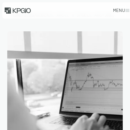
MENU
HOME
/
BLOG
/
RODZAJE AKCJI W SPÓŁCE AKCYJNEJ