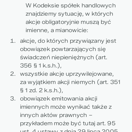
W Kodeksie spółek handlowych
znajdziemy sytuację, w których
akcje obligatoryjnie muszą być
imienne, a mianowicie:
akcje, do których przywiązany jest
obowiązek powtarzających się
świadczeń niepieniężnych (art.
356 § 1 k.s.h.),
wszystkie akcje uprzywilejowane,
za wyjątkiem akcji niemych (art. 351
§ 1 zd. 2 k.s.h.),
obowiązek emitowania akcji
imiennych może wynikać także z
innych aktów prawnych –
przykładem może być tutaj art. 95
ust. 4 ustawy z dnia 29 lipca 2005