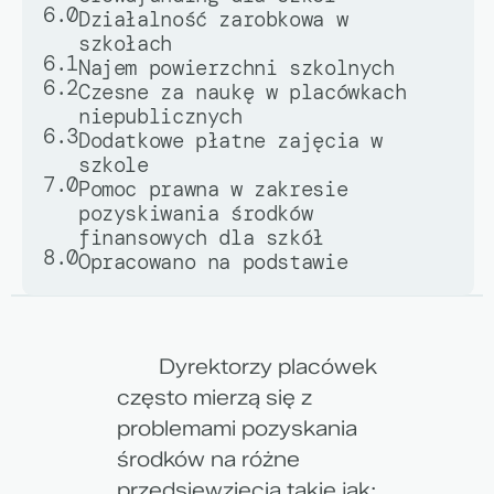
6.0
Działalność zarobkowa w
szkołach
6.1
Najem powierzchni szkolnych
6.2
Czesne za naukę w placówkach
niepublicznych
6.3
Dodatkowe płatne zajęcia w
szkole
7.0
Pomoc prawna w zakresie
pozyskiwania środków
finansowych dla szkół
8.0
Opracowano na podstawie
Dyrektorzy placówek
często mierzą się z
problemami pozyskania
środków na różne
przedsięwzięcia takie jak: