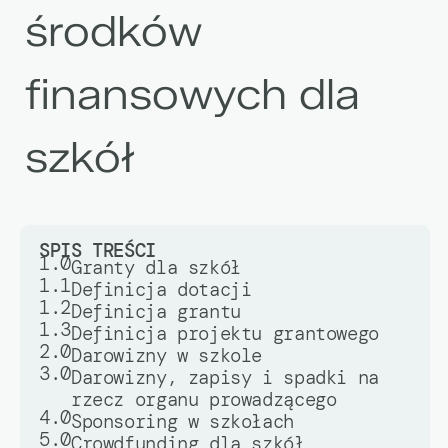
środków
finansowych dla
szkół
SPIS TREŚCI
1.0
Granty dla szkół
1.1
Definicja dotacji
1.2
Definicja grantu
1.3
Definicja projektu grantowego
2.0
Darowizny w szkole
3.0
Darowizny, zapisy i spadki na
rzecz organu prowadzącego
4.0
Sponsoring w szkołach
5.0
Crowdfunding dla szkół