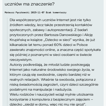
uczniów ma znaczenie?
Mateusz Pęczkowski
2025-11-07
Brak komentarzy
Dla współczesnych uczniów Internet jest nie tylko
źródłem wiedzy, lecz także przestrzenią kontaktów
społecznych, zabawy i autoprezentacji. Z badań
przytoczonych przez Bartosza Danowskiego i Alicję
Krupińską w książce „Dziecko w sieci” wynika, że już
kilkanaście lat temu ponad 60% dzieci w Polsce
zawierało znajomości online, a znaczna część spotykała
się później z poznanymi w sieci osobami w świecie
rzeczywistym.
Autorzy podkreślają, że młodzi ludzie postrzegają
Internet jako naturalne środowisko swojego życia, w
którym czują się swobodnie, często bardziej niż w
realnych relacjach. Właśnie ta swoboda, połączona z
niską świadomością zagrożeń, czyni dzieci szczególnie
podatnymi na manipulacje i nadużycia.
Wielu rodziców i nauczycieli wciąż mylnie utożsamia
korzystanie z komputera z bezpiecznym zajęciem –
dziecko „siedzi w domu, więc nic mu nie grozi”.