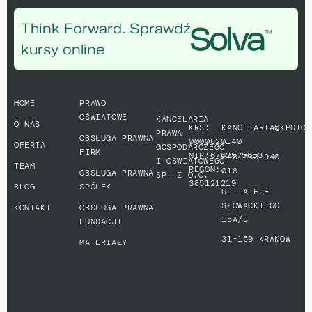
Think Forward. Sprawdź
kursy online
HOME
PRAWO
OŚWIATOWE
KANCELARIA
O NAS
KRS:
KANCELARIA@KPGIO.
PRAWA
OBSŁUGA PRAWNA
0000820140
OFERTA
GOSPODARCZEGO
FIRM
NIP:6762575653
+48 533 940
I OŚWIATOWEGO
TEAM
REGON:
018
OBSŁUGA PRAWNA
SP. Z O.O.
385121219
BLOG
SPÓŁEK
UL. ALEJE
SŁOWACKIEGO
KONTAKT
OBSŁUGA PRAWNA
15A/8
FUNDACJI
31-159 KRAKÓW
MATERIAŁY