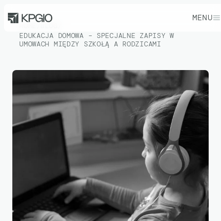
MENU
HOME
/
BLOG
/
EDUKACJA DOMOWA – SPECJALNE ZAPISY W
UMOWACH MIĘDZY SZKOŁĄ A RODZICAMI