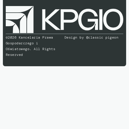
©2026 Kancelaria Prawa
Design by
@classic pigeon
Gospodarczego i
Oświatowego. All Rights
Reserved