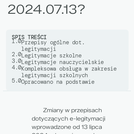
2024.07.13?
SPIS TREŚCI
1.0
Przepisy ogólne dot.
legitymacji
2.0
Legitymacje szkolne
3.0
Legitymacje nauczycielskie
4.0
Kompleksowa obsługa w zakresie
legitymacji szkolnych
5.0
Opracowano na podstawie
Zmiany w przepisach
dotyczących e-legitymacji
wprowadzone od 13 lipca